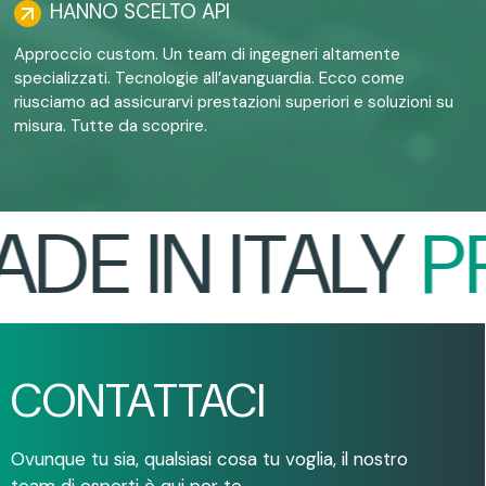
HANNO SCELTO API
Approccio custom. Un team di ingegneri altamente
specializzati. Tecnologie all’avanguardia. Ecco come
riusciamo ad assicurarvi prestazioni superiori e soluzioni su
misura. Tutte da scoprire.
E IN ITALY
PR
CONTATTACI
Ovunque tu sia, qualsiasi cosa tu voglia, il nostro
team di esperti è qui per te.