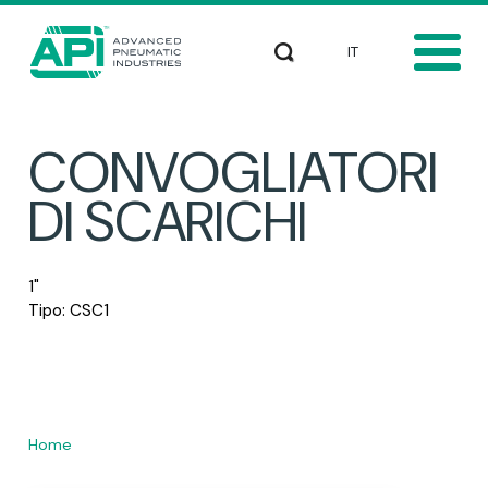
Salta al contenuto principale
Select your languag
Cerca
CONVOGLIATORI
DI SCARICHI
1"
Tipo: CSC1
Home