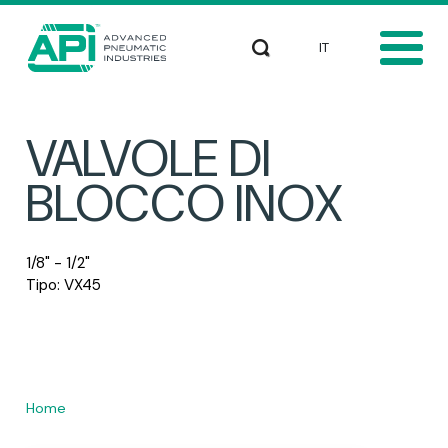
Salta al contenuto principale
Select your languag
Cerca
VALVOLE DI
BLOCCO INOX
1/8" - 1/2"
Tipo: VX45
Home